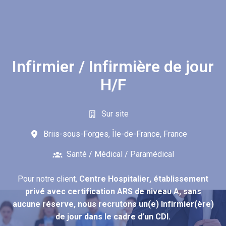
Infirmier / Infirmière de jour
H/F
Sur site
Briis-sous-Forges
,
Île-de-France
,
France
Santé / Médical / Paramédical
Pour notre client,
Centre Hospitalier, établissement
privé avec certification ARS de niveau A, sans
aucune réserve, nous recrutons un(e) Infirmier(ère)
de jour dans le cadre d’un CDI.