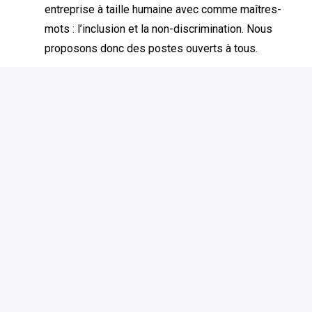
entreprise à taille humaine avec comme maîtres-
mots : l’inclusion et la non-discrimination. Nous
proposons donc des postes ouverts à tous.
Des opportunités de carrière stimulantes dans une
entreprise en pleine évolution.
Description de la mission :
Vos futures missions :
Vous assurerez le pilotage et le suivi de la
performance votre magasin (Analyse et
gestion de KPI (Compte d'exploitation,
fidélisation client, NPS).
Vous aimez animer et
manager
une équipe
motivée et passionnée